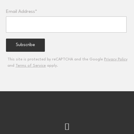
Email Address*
This site is protected by reCAPTCHA and the Google
Privacy Policy
and
Terms of Service
apply.