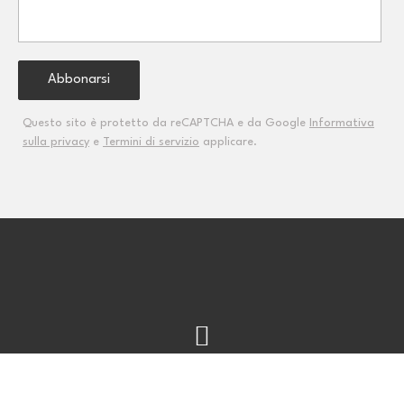
Questo sito è protetto da reCAPTCHA e da Google
Informativa
sulla privacy
e
Termini di servizio
applicare.