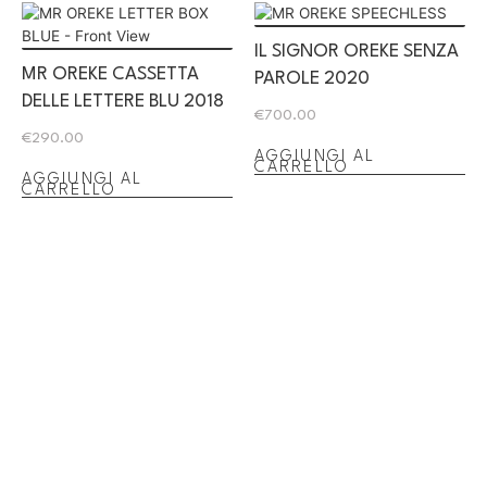
IL SIGNOR OREKE SENZA
MR OREKE CASSETTA
PAROLE 2020
DELLE LETTERE BLU 2018
€
700.00
€
290.00
AGGIUNGI AL
CARRELLO
AGGIUNGI AL
CARRELLO
La vostra destinazione definitiva per giocattoli
d'arte, opere d'arte, libri d'arte, design, liquori