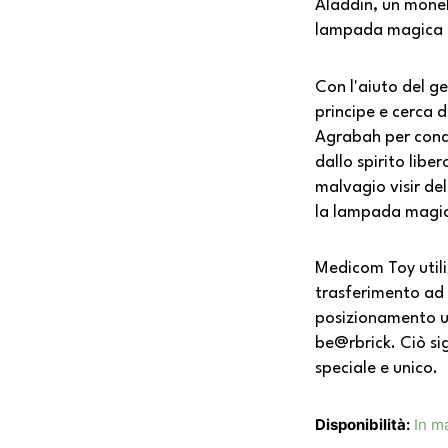
Aladdin, un monel
lampada magica 
Con l'aiuto del ge
principe e cerca d
Agrabah per conqui
dallo spirito libe
malvagio visir de
la lampada magi
Medicom Toy utili
trasferimento ad
posizionamento u
be@rbrick. Ciò si
speciale e unico.
Disponibilità:
In m