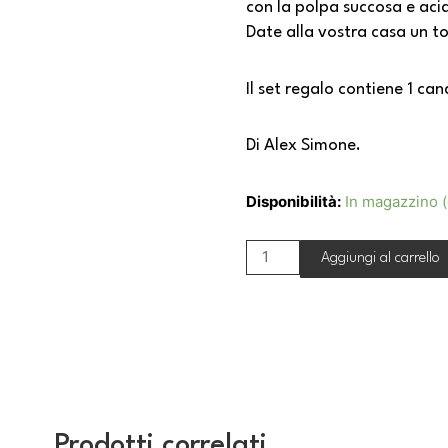
con la polpa succosa e aci
Date alla vostra casa un t
Il set regalo contiene 1 c
Di Alex Simone.
Disponibilità:
In magazzino (
Quantità
Aggiungi al carrello
Alex
Simone
"Bleu
Mandarine"
Gift
Box
Prodotti correlati