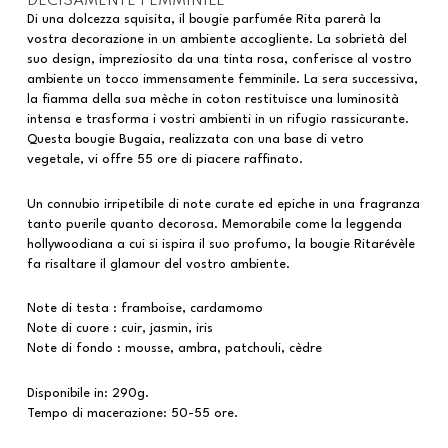
DECISAMENTE FEMMINILE
Di una dolcezza squisita, il bougie parfumée Rita parerà la
vostra decorazione in un ambiente accogliente. La sobrietà del
suo design, impreziosito da una tinta rosa, conferisce al vostro
ambiente un tocco immensamente femminile. La sera successiva,
la fiamma della sua mèche in coton restituisce una luminosità
intensa e trasforma i vostri ambienti in un rifugio rassicurante.
Questa bougie Bugaia, realizzata con una base di vetro
vegetale, vi offre 55 ore di piacere raffinato.
Un connubio irripetibile di note curate ed epiche in una fragranza
tanto puerile quanto decorosa. Memorabile come la leggenda
hollywoodiana a cui si ispira il suo profumo, la bougie Ritarévèle
fa risaltare il glamour del vostro ambiente.
Note di testa : framboise, cardamomo
Note di cuore : cuir, jasmin, iris
Note di fondo : mousse, ambra, patchouli, cèdre
Disponibile in: 290g.
Tempo di macerazione: 50-55 ore.