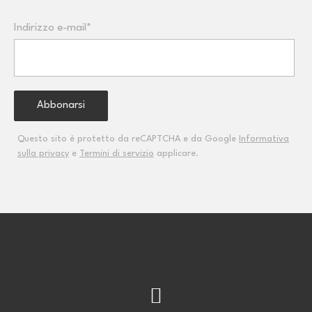
Indirizzo e-mail*
Questo sito è protetto da reCAPTCHA e da Google
Informativa
sulla privacy
e
Termini di servizio
applicare.