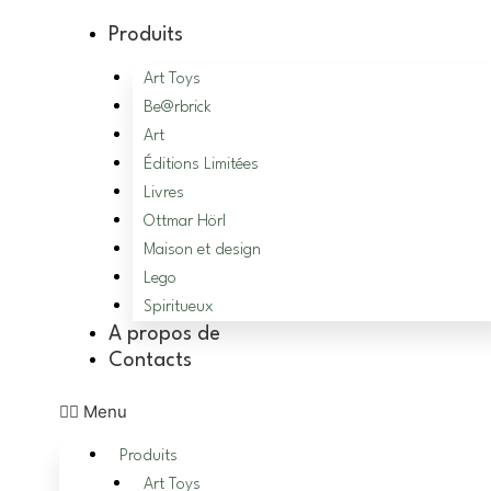
Aller
Complet !
Produits
au
contenu
Art Toys
Be@rbrick
Art
Éditions Limitées
Livres
Ottmar Hörl
Maison et design
Lego
Spiritueux
A propos de
Contacts
Menu
Produits
Art Toys