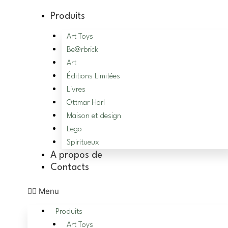
Aller
Produits
au
contenu
Art Toys
Be@rbrick
Art
Éditions Limitées
Livres
Ottmar Hörl
Maison et design
Lego
Spiritueux
A propos de
Contacts
Menu
Produits
Art Toys