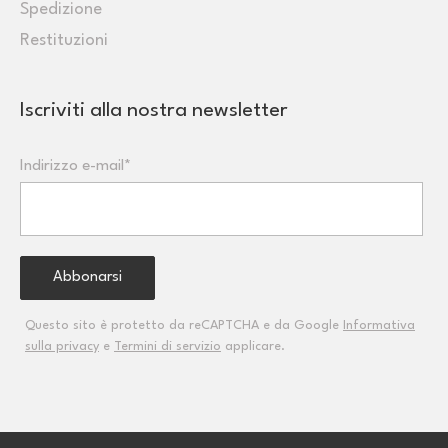
Spedizione
Restituzioni
Iscriviti alla nostra newsletter
Indirizzo e-mail*
Questo sito è protetto da reCAPTCHA e da Google
Informativa
sulla privacy
e
Termini di servizio
applicare.