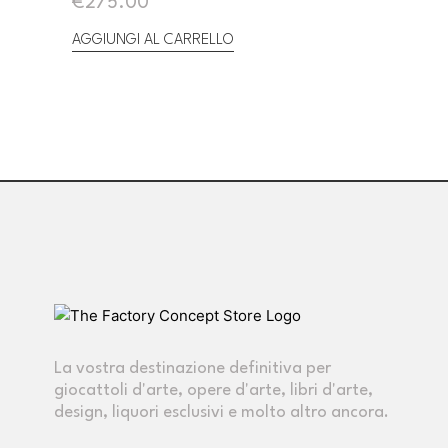
€
275.00
AGGIUNGI AL CARRELLO
La vostra destinazione definitiva per
giocattoli d'arte, opere d'arte, libri d'arte,
design, liquori esclusivi e molto altro ancora.