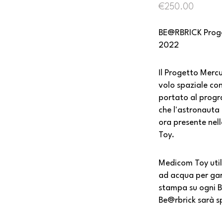
€
250.00
BE@RBRICK Prog
2022
Il Progetto Merc
volo spaziale co
portato al prog
che l'astronauta
ora presente nel
Toy.
Medicom Toy util
ad acqua per gar
stampa su ogni B
Be@rbrick sarà sp