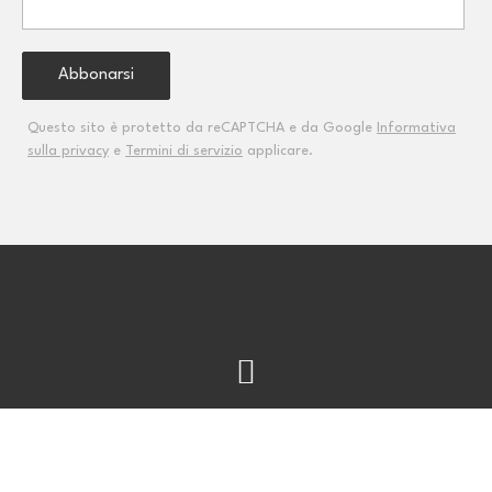
Questo sito è protetto da reCAPTCHA e da Google
Informativa
sulla privacy
e
Termini di servizio
applicare.