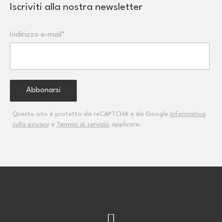
Iscriviti alla nostra newsletter
Indirizzo e-mail*
Questo sito è protetto da reCAPTCHA e da Google
Informativa
sulla privacy
e
Termini di servizio
applicare.